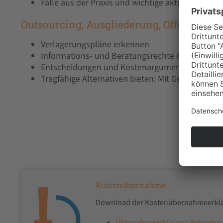
Fälle aus der Praxis und wichtige aktuelle Rech
Outsourcing, Ausgliederung, Offshoring
Verlagerungspläne erkennen
Informations- und Beratungsrechte richtig nutz
Entscheidungen und Kostenargumente hinterfr
Tragfähige Alternativen bieten: Mit Gegenstrateg
Kostenübernahme
Download der Kostenübernahmeerkl
Übernahme­erklärung Betriebsr