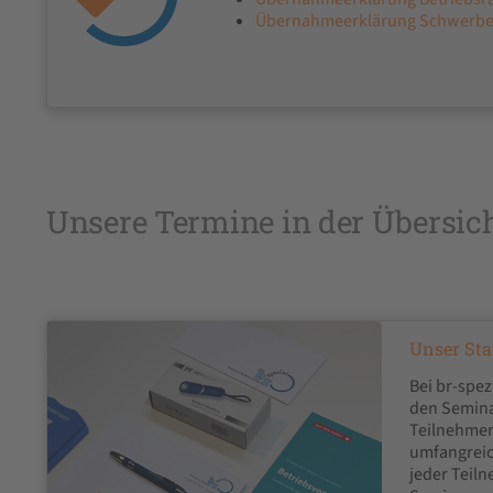
Übernahme­erklärung Schwerbeh
Unsere Termine in der Übersic
Unser Sta
Bei br-spez
den Semina
Teilnehme
umfangreic
jeder Teil