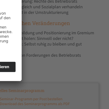
strukturierung: Rechte des Betriebsrats
teressenausgleich und Sozialplan verhandeln
tern vor und in der Umstrukturierung
i betrieblichen Veränderungen
ren: Meinungsbildung und Positionierung im Gremium
itig ins Boot holen: Sinnvoll oder nicht?
haft mildern: Selbst ruhig zu bleiben und gut
hsetzung von Forderungen des Betriebsrats
elles Seminarprogramm
Seminar-Programm per Post bestellen
Download des Seminarprogramms als PDF