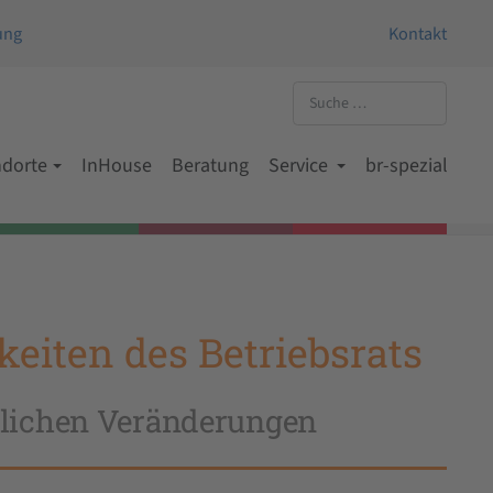
ung
Kontakt
ndorte
InHouse
Beratung
Service
br-spezial
eiten des Betriebsrats
blichen Veränderungen