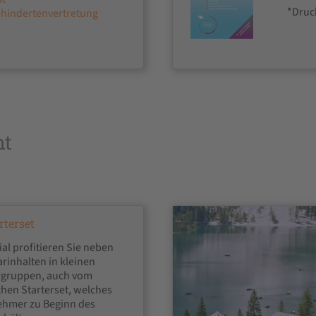
*Druck
inderten­vertretung
ht
rterset
ial profitieren Sie neben
rinhalten in kleinen
rgruppen, auch vom
hen Starterset, welches
nehmer zu Beginn des