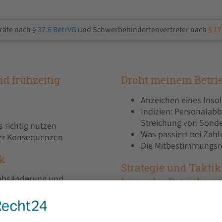
sräte nach
§ 37.6 BetrVG
und Schwerbehindertenvertreter nach
§ 17
d frühzeitig
Droht meinem Betrie
Anzeichen eines Inso
Indizien: Personalabb
Streichung von Sond
 richtig nutzen
Was passiert bei Zah
rer Konsequenzen
Die Mitbestimmungsre
k
Strategie und Taktik
iebsänderung und
kann der Betriebsrat
e Folgen
Betriebsrat, Wirtscha
elzung und Verkauf
Wichtige Informations