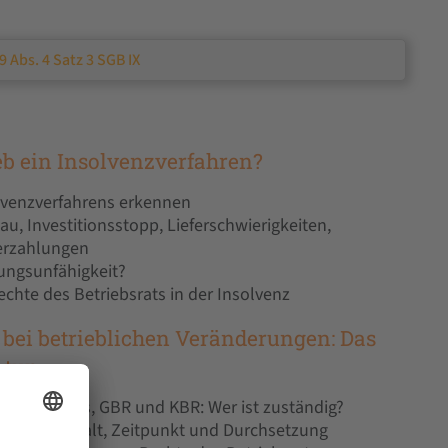
9 Abs. 4 Satz 3 SGB IX
b ein Insolvenzverfahren?
lvenzverfahrens erkennen
au, Investitionsstopp, Lieferschwierigkeiten,
erzahlungen
lungsunfähigkeit?
chte des Betriebsrats in der Insolvenz
 bei betrieblichen Veränderungen: Das
 tun
ftsausschuss, GBR und KBR: Wer ist zuständig?
rechte: Inhalt, Zeitpunkt und Durchsetzung