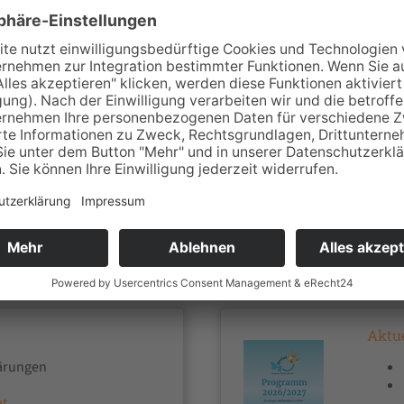
tsprechung
Kündigungen wegen Um
Betriebsänderung: In
Hinzuziehen von Bera
Die Rolle des BR be
en
agen
Eine klare Linie fah
ien Arbeitsplätze erhalten
Die Belegschaft frühze
Ängste in der Belegsc
kommunizieren
Entwicklung und Durc
Aktu
ärungen
at