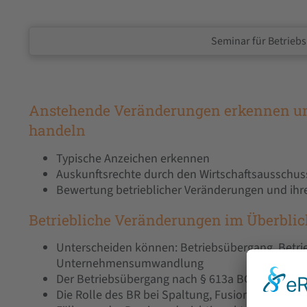
Seminar für Betrieb
Anstehende Veränderungen erkennen un
handeln
Typische Anzeichen erkennen
Auskunftsrechte durch den Wirtschaftsausschuss
Bewertung betrieblicher Veränderungen und ih
Betriebliche Veränderungen im Überblic
Unterscheiden können: Betriebsübergang, Betr
Unternehmensumwandlung
Der Betriebsübergang nach § 613a BGB und sein
Die Rolle des BR bei Spaltung, Fusion, Verschm