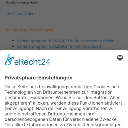
Betriebsratsarbeit.
Jetzt anmelden !
br-spezial Broschüren
Seminarprogramm 2026/2027 in Druckversion bestellen
Seminarprogramm 2026/2027 in PDF-Download
40-seitige Broschüre "Wissen ist Macht"
Seminarteilnehmer über uns
Von über 22.000 Betriebsräten zertifiziert:
97,7 %
mit dem Prädikat sehr gut
2,1 %
gut
0,2 %
befriedigend
Impressum
AGB