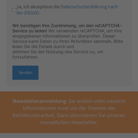
Ja, ich akzeptiere die
Datenschutzerklärung nach
der DSGVO.
reCAPTCHA
*
Wir benötigen Ihre Zustimmung, um den reCAPTCHA-
Service zu laden!
Wir verwenden reCAPTCHA, um Ihre
eingegebenen Informationen zu überprüfen. Dieser
Service kann Daten zu Ihren Aktivitäten sammeln. Bitte
lesen Sie die Details durch
und
stimmen Sie der Nutzung des Service zu
, um
fortzufahren.
Senden
Newsletteranmeldung
: Sie wollen stets neueste
Informationen rund um die Themen der
Betriebsratsarbeit. Dann abonnieren Sie unseren
monatlichen Newsletter.